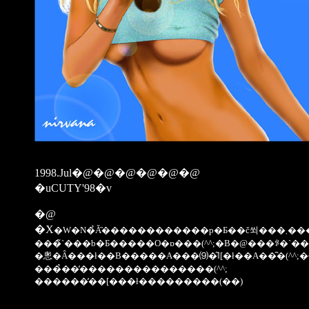
1998.Jul�@�@�@�@�@�@
�uCUTY'98�v
�@
�X
�W�N�̉Ă̏����������
���̃`���b�Ƃ�����O�ɒ���(^^;�B�@���ꂪ�`�
���̉��̕���������������(^^;
������̓��[���ł���������(��)